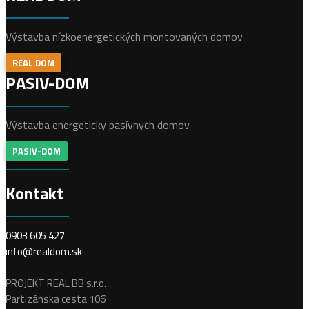
Výstavba nízkoenergetických montovaných domov
REAL DOM
PASIV-DOM
Výstavba energeticky pasívnych domov
PASIV-DOM
Kontakt
0903 605 427
info@realdom.sk
PROJEKT REAL BB s.r.o.
Partizánska cesta 106