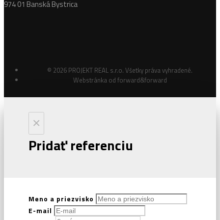
974 01 Banská Bystrica
© 2026 PROJEKT REAL s.r.o. Všetky práva vyhradené.
Webstránka od
forward&forward
×
Pridať referenciu
Meno a priezvisko
E-mail