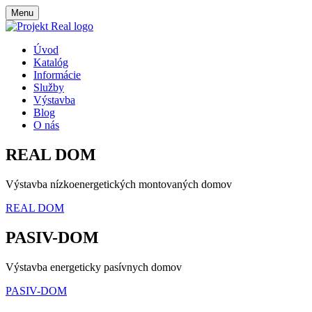
Menu
Úvod
Katalóg
Informácie
Služby
Výstavba
Blog
O nás
REAL DOM
Výstavba nízkoenergetických montovaných domov
REAL DOM
PASIV-DOM
Výstavba energeticky pasívnych domov
PASIV-DOM