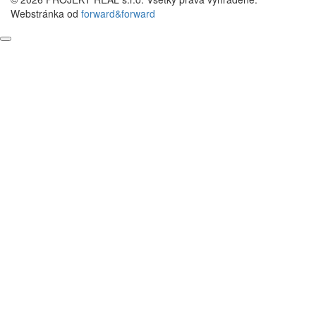
Webstránka od
forward&forward