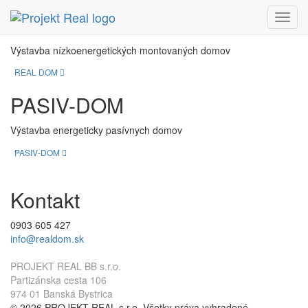
REAL DOM
Menu
Výstavba nízkoenergetických montovaných domov
REAL DOM
PASIV-DOM
Výstavba energeticky pasívnych domov
PASIV-DOM
Kontakt
0903 605 427
info@realdom.sk
PROJEKT REAL BB s.r.o.
Partizánska cesta 106
974 01 Banská Bystrica
© 2026 PROJEKT REAL s.r.o. Všetky práva vyhradené.