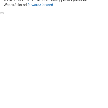
Webstránka od
forward&forward