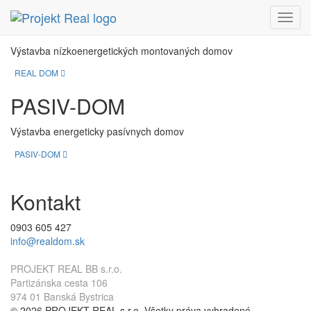
REAL DOM
Menu
Výstavba nízkoenergetických montovaných domov
REAL DOM
PASIV-DOM
Výstavba energeticky pasívnych domov
PASIV-DOM
Kontakt
0903 605 427
info@realdom.sk
PROJEKT REAL BB s.r.o.
Partizánska cesta 106
974 01 Banská Bystrica
© 2026 PROJEKT REAL s.r.o. Všetky práva vyhradené.