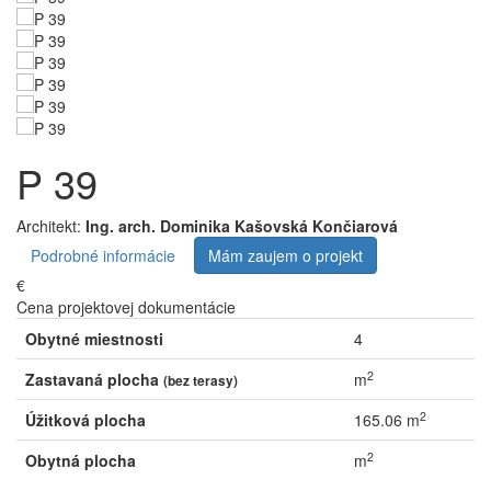
P 39
Architekt:
Ing. arch. Dominika Kašovská Končiarová
Podrobné informácie
Mám zaujem o projekt
€
Cena projektovej dokumentácie
Obytné miestnosti
4
2
Zastavaná plocha
m
(bez terasy)
2
Úžitková plocha
165.06 m
2
Obytná plocha
m