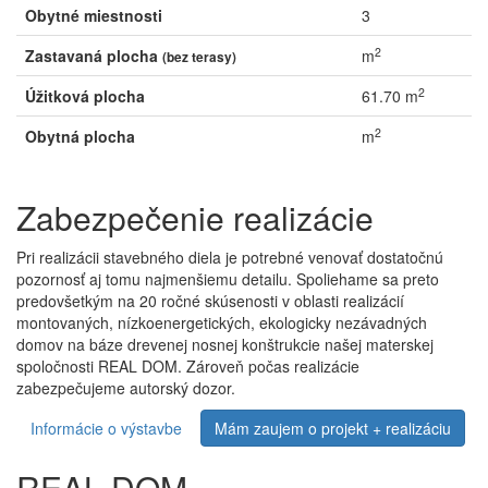
Obytné miestnosti
3
2
Zastavaná plocha
m
(bez terasy)
2
Úžitková plocha
61.70 m
2
Obytná plocha
m
Zabezpečenie realizácie
Pri realizácii stavebného diela je potrebné venovať dostatočnú
pozornosť aj tomu najmenšiemu detailu. Spoliehame sa preto
predovšetkým na 20 ročné skúsenosti v oblasti realizácií
montovaných, nízkoenergetických, ekologicky nezávadných
domov na báze drevenej nosnej konštrukcie našej materskej
spoločnosti REAL DOM. Zároveň počas realizácie
zabezpečujeme autorský dozor.
Informácie o výstavbe
Mám zaujem o projekt + realizáciu
REAL DOM