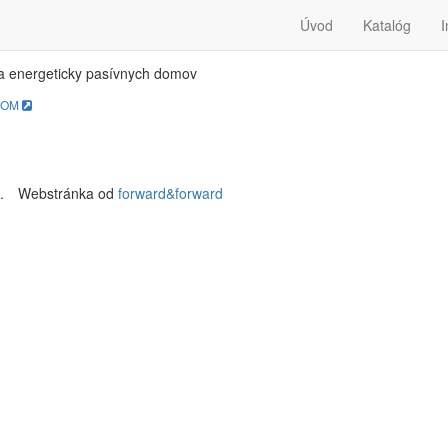
SIV-DOM
Úvod
Katalóg
I
a energeticky pasívnych domov
DOM
.
Webstránka od
forward&forward