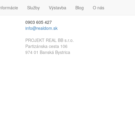
nformácie
Kontakt
Služby
Výstavba
Blog
O nás
0903 605 427
info@realdom.sk
PROJEKT REAL BB s.r.o.
Partizánska cesta 106
974 01 Banská Bystrica