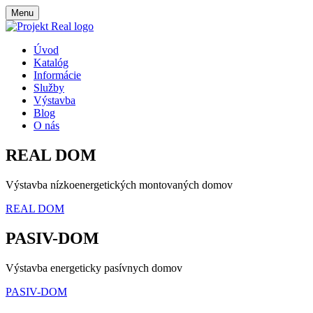
Menu
Úvod
Katalóg
Informácie
Služby
Výstavba
Blog
O nás
REAL DOM
Výstavba nízkoenergetických montovaných domov
REAL DOM
PASIV-DOM
Výstavba energeticky pasívnych domov
PASIV-DOM