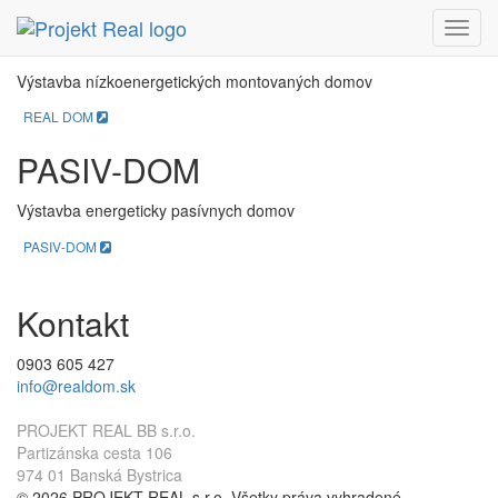
REAL DOM
Menu
Výstavba nízkoenergetických montovaných domov
REAL DOM
PASIV-DOM
Výstavba energeticky pasívnych domov
PASIV-DOM
Kontakt
0903 605 427
info@realdom.sk
PROJEKT REAL BB s.r.o.
Partizánska cesta 106
974 01 Banská Bystrica
© 2026 PROJEKT REAL s.r.o. Všetky práva vyhradené.