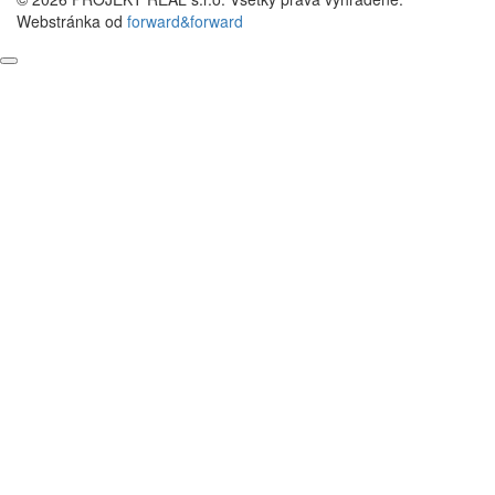
Webstránka od
forward&forward