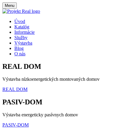
Menu
Úvod
Katalóg
Informácie
Služby
Výstavba
Blog
O nás
REAL DOM
Výstavba nízkoenergetických montovaných domov
REAL DOM
PASIV-DOM
Výstavba energeticky pasívnych domov
PASIV-DOM