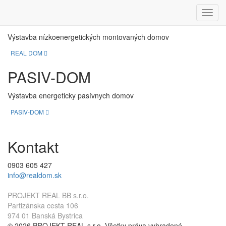
REAL DOM
Menu
Výstavba nízkoenergetických montovaných domov
REAL DOM
PASIV-DOM
Výstavba energeticky pasívnych domov
PASIV-DOM
Kontakt
0903 605 427
info@realdom.sk
PROJEKT REAL BB s.r.o.
Partizánska cesta 106
974 01 Banská Bystrica
© 2026 PROJEKT REAL s.r.o. Všetky práva vyhradené.