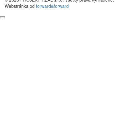
Webstránka od
forward&forward