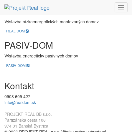
REAL DOM
Menu
Výstavba nízkoenergetických montovaných domov
REAL DOM
PASIV-DOM
Výstavba energeticky pasívnych domov
PASIV-DOM
Kontakt
0903 605 427
info@realdom.sk
PROJEKT REAL BB s.r.o.
Partizánska cesta 106
974 01 Banská Bystrica
© 2026 PROJEKT REAL s.r.o. Všetky práva vyhradené.