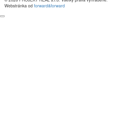
Webstránka od
forward&forward