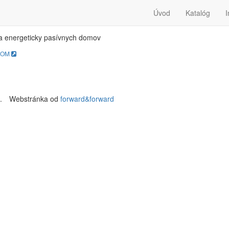
SIV-DOM
Úvod
Katalóg
I
a energeticky pasívnych domov
DOM
.
Webstránka od
forward&forward