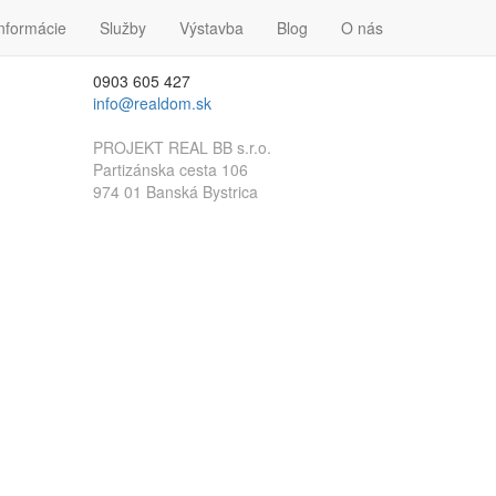
nformácie
Kontakt
Služby
Výstavba
Blog
O nás
0903 605 427
info@realdom.sk
PROJEKT REAL BB s.r.o.
Partizánska cesta 106
974 01 Banská Bystrica