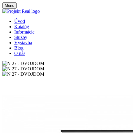
Menu
Úvod
Katalóg
Informácie
Služby
Výstavba
Blog
O nás