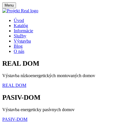
Menu
Úvod
Katalóg
Informácie
Služby
Výstavba
Blog
O nás
REAL DOM
Výstavba nízkoenergetických montovaných domov
REAL DOM
PASIV-DOM
Výstavba energeticky pasívnych domov
PASIV-DOM