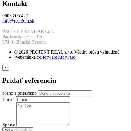
Kontakt
0903 605 427
info@realdom.sk
PROJEKT REAL BB s.r.o.
Partizánska cesta 106
974 01 Banská Bystrica
© 2026 PROJEKT REAL s.r.o. Všetky práva vyhradené.
Webstránka od
forward&forward
×
Pridať referenciu
Meno a priezvisko
E-mail
Správa
Odoslať správu