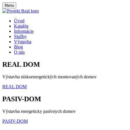
Menu
Úvod
Katalóg
Informácie
Služby
Výstavba
Blog
O nás
REAL DOM
Výstavba nízkoenergetických montovaných domov
REAL DOM
PASIV-DOM
Výstavba energeticky pasívnych domov
PASIV-DOM