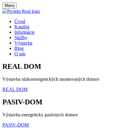
Menu
Úvod
Katalóg
Informácie
Služby
Výstavba
Blog
O nás
REAL DOM
Výstavba nízkoenergetických montovaných domov
REAL DOM
PASIV-DOM
Výstavba energeticky pasívnych domov
PASIV-DOM