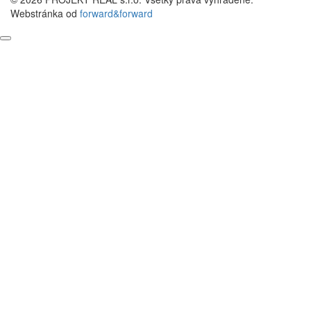
Webstránka od
forward&forward