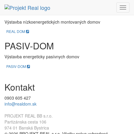
REAL DOM
Menu
Výstavba nízkoenergetických montovaných domov
REAL DOM
PASIV-DOM
Výstavba energeticky pasívnych domov
PASIV-DOM
Kontakt
0903 605 427
info@realdom.sk
PROJEKT REAL BB s.r.o.
Partizánska cesta 106
974 01 Banská Bystrica
© 2026 PROJEKT REAL s.r.o. Všetky práva vyhradené.