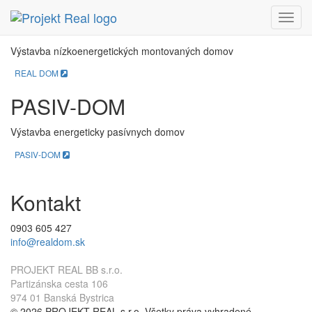
REAL DOM
Menu
Výstavba nízkoenergetických montovaných domov
REAL DOM
PASIV-DOM
Výstavba energeticky pasívnych domov
PASIV-DOM
Kontakt
0903 605 427
info@realdom.sk
PROJEKT REAL BB s.r.o.
Partizánska cesta 106
974 01 Banská Bystrica
© 2026 PROJEKT REAL s.r.o. Všetky práva vyhradené.