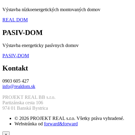
Výstavba nízkoenergetických montovaných domov
REAL DOM
PASIV-DOM
Výstavba energeticky pasívnych domov
PASIV-DOM
Kontakt
0903 605 427
info@realdom.sk
PROJEKT REAL BB s.r.o.
Partizánska cesta 106
974 01 Banská Bystrica
© 2026 PROJEKT REAL s.r.o. Všetky práva vyhradené.
Webstránka od
forward&forward
×