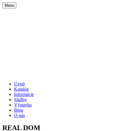
Menu
Úvod
Katalóg
Informácie
Služby
Výstavba
Blog
O nás
REAL DOM