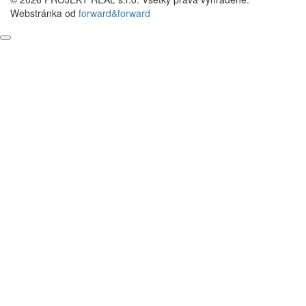
Webstránka od
forward&forward