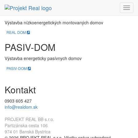
REAL DOM
Menu
Výstavba nízkoenergetických montovaných domov
REAL DOM
PASIV-DOM
Výstavba energeticky pasívnych domov
PASIV-DOM
Kontakt
0903 605 427
info@realdom.sk
PROJEKT REAL BB s.r.o.
Partizánska cesta 106
974 01 Banská Bystrica
© 2026 PROJEKT REAL s.r.o. Všetky práva vyhradené.