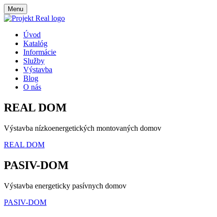
Menu
Úvod
Katalóg
Informácie
Služby
Výstavba
Blog
O nás
REAL DOM
Výstavba nízkoenergetických montovaných domov
REAL DOM
PASIV-DOM
Výstavba energeticky pasívnych domov
PASIV-DOM