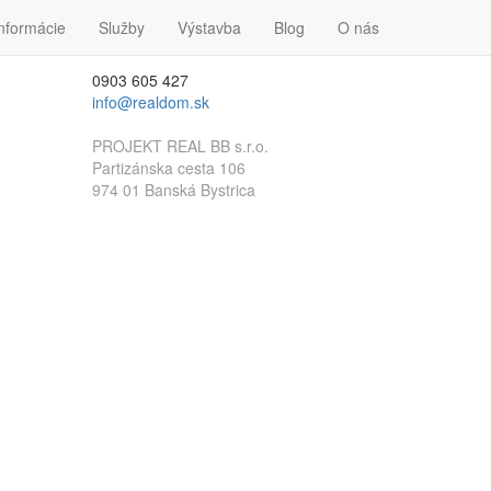
nformácie
Kontakt
Služby
Výstavba
Blog
O nás
0903 605 427
info@realdom.sk
PROJEKT REAL BB s.r.o.
Partizánska cesta 106
974 01 Banská Bystrica