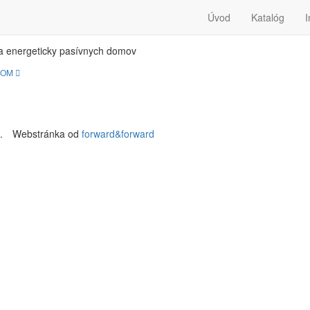
SIV-DOM
Úvod
Katalóg
I
a energeticky pasívnych domov
DOM
.
Webstránka od
forward&forward