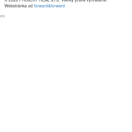
Webstránka od
forward&forward