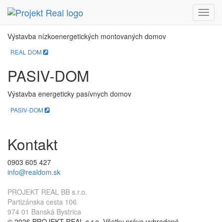
REAL DOM
Menu
Výstavba nízkoenergetických montovaných domov
REAL DOM
PASIV-DOM
Výstavba energeticky pasívnych domov
PASIV-DOM
Kontakt
0903 605 427
info@realdom.sk
PROJEKT REAL BB s.r.o.
Partizánska cesta 106
974 01 Banská Bystrica
© 2026 PROJEKT REAL s.r.o. Všetky práva vyhradené.