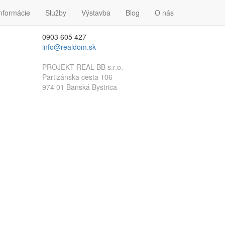
nformácie
Kontakt
Služby
Výstavba
Blog
O nás
0903 605 427
info@realdom.sk
PROJEKT REAL BB s.r.o.
Partizánska cesta 106
974 01 Banská Bystrica