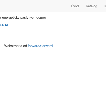
SIV-DOM
Úvod
Katalóg
I
a energeticky pasívnych domov
DOM
.
Webstránka od
forward&forward