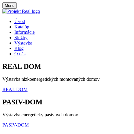
Menu
Úvod
Katalóg
Informácie
Služby
Výstavba
Blog
O nás
REAL DOM
Výstavba nízkoenergetických montovaných domov
REAL DOM
PASIV-DOM
Výstavba energeticky pasívnych domov
PASIV-DOM