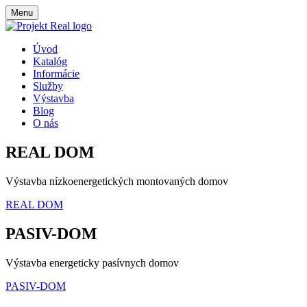
Menu
Úvod
Katalóg
Informácie
Služby
Výstavba
Blog
O nás
REAL DOM
Výstavba nízkoenergetických montovaných domov
REAL DOM
PASIV-DOM
Výstavba energeticky pasívnych domov
PASIV-DOM