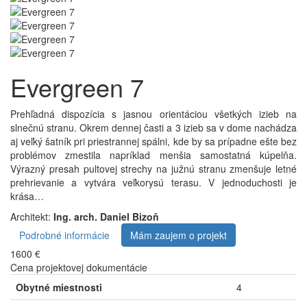
Evergreen 7
Prehľadná dispozícia s jasnou orientáciou všetkých izieb na
slnečnú stranu. Okrem dennej časti a 3 izieb sa v dome nachádza
aj veľký šatník pri priestrannej spálni, kde by sa prípadne ešte bez
problémov zmestila napríklad menšia samostatná kúpelňa.
Výrazný presah pultovej strechy na južnú stranu zmenšuje letné
prehrievanie a vytvára veľkorysú terasu. V jednoduchosti je
krása…
Architekt:
Ing. arch. Daniel Bizoň
Podrobné informácie
Mám zaujem o projekt
1600 €
Cena projektovej dokumentácie
Obytné miestnosti
4