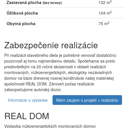
2
Zastavaná plocha
132 m
(bez terasy)
2
Úžitková plocha
104 m
2
Obytná plocha
75 m
Zabezpečenie realizácie
Pri realizácii stavebného diela je potrebné venovať dostatočnú
pozornosť aj tomu najmenšiemu detailu. Spoliehame sa preto
predovšetkým na 20 ročné skúsenosti v oblasti realizácií
montovaných, nízkoenergetických, ekologicky nezávadných
domov na báze drevenej nosnej konštrukcie našej materskej
spoločnosti REAL DOM. Zároveň počas realizácie
zabezpečujeme autorský dozor.
Informácie o výstavbe
Mám zaujem o projekt + realizáciu
REAL DOM
Výstavba nízkoenergetických montovaných domov