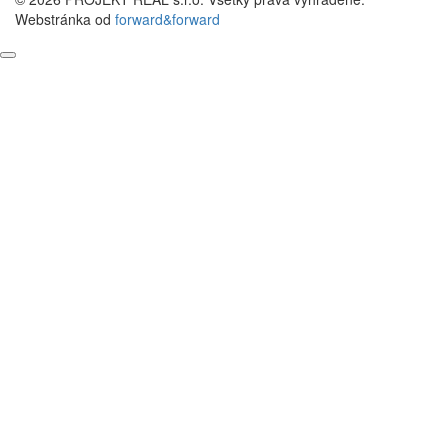
Webstránka od
forward&forward