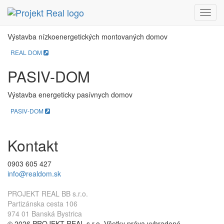
REAL DOM
Menu
Výstavba nízkoenergetických montovaných domov
REAL DOM
PASIV-DOM
Výstavba energeticky pasívnych domov
PASIV-DOM
Kontakt
0903 605 427
info@realdom.sk
PROJEKT REAL BB s.r.o.
Partizánska cesta 106
974 01 Banská Bystrica
© 2026 PROJEKT REAL s.r.o. Všetky práva vyhradené.