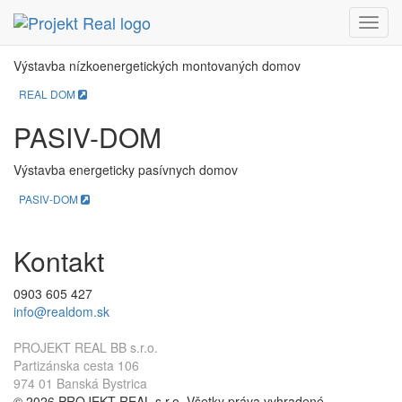
REAL DOM
Menu
Výstavba nízkoenergetických montovaných domov
REAL DOM
PASIV-DOM
Výstavba energeticky pasívnych domov
PASIV-DOM
Kontakt
0903 605 427
info@realdom.sk
PROJEKT REAL BB s.r.o.
Partizánska cesta 106
974 01 Banská Bystrica
© 2026 PROJEKT REAL s.r.o. Všetky práva vyhradené.