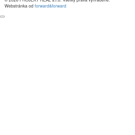
Webstránka od
forward&forward