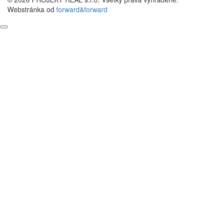
Webstránka od
forward&forward