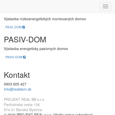
REAL DOM
Menu
Výstavba nízkoenergetických montovaných domov
REAL DOM
PASIV-DOM
Výstavba energeticky pasívnych domov
PASIV-DOM
Kontakt
0903 605 427
info@realdom.sk
PROJEKT REAL BB s.r.o.
Partizánska cesta 106
974 01 Banská Bystrica
© 2026 PROJEKT REAL s.r.o. Všetky práva vyhradené.