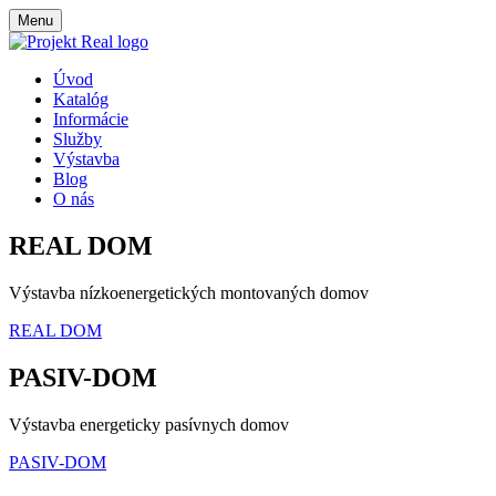
Menu
Úvod
Katalóg
Informácie
Služby
Výstavba
Blog
O nás
REAL DOM
Výstavba nízkoenergetických montovaných domov
REAL DOM
PASIV-DOM
Výstavba energeticky pasívnych domov
PASIV-DOM