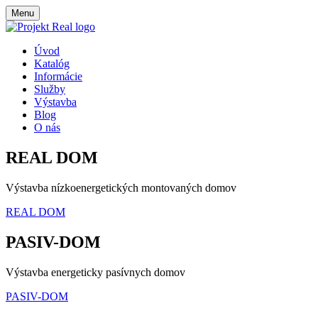
Menu
Úvod
Katalóg
Informácie
Služby
Výstavba
Blog
O nás
REAL DOM
Výstavba nízkoenergetických montovaných domov
REAL DOM
PASIV-DOM
Výstavba energeticky pasívnych domov
PASIV-DOM