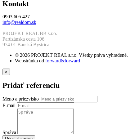
Kontakt
0903 605 427
info@realdom.sk
PROJEKT REAL BB s.r.o.
Partizánska cesta 106
974 01 Banská Bystrica
© 2026 PROJEKT REAL s.r.o. Všetky práva vyhradené.
Webstránka od
forward&forward
×
Pridať referenciu
Meno a priezvisko
E-mail
Správa
Odoslať správu