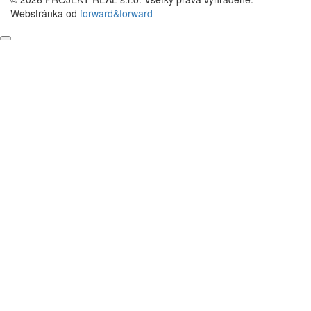
Webstránka od
forward&forward