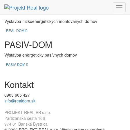
REAL DOM
Menu
Výstavba nízkoenergetických montovaných domov
REAL DOM
PASIV-DOM
Výstavba energeticky pasívnych domov
PASIV-DOM
Kontakt
0903 605 427
info@realdom.sk
PROJEKT REAL BB s.r.o.
Partizánska cesta 106
974 01 Banská Bystrica
© 2026 PROJEKT REAL s.r.o. Všetky práva vyhradené.