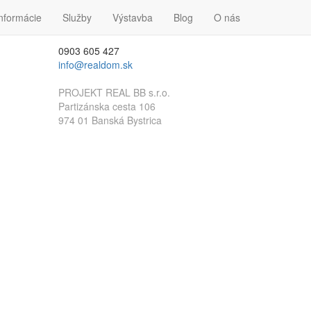
nformácie
Kontakt
Služby
Výstavba
Blog
O nás
0903 605 427
info@realdom.sk
PROJEKT REAL BB s.r.o.
Partizánska cesta 106
974 01 Banská Bystrica