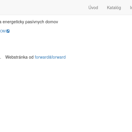
SIV-DOM
Úvod
Katalóg
I
a energeticky pasívnych domov
DOM
.
Webstránka od
forward&forward