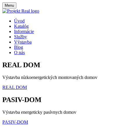
Menu
Úvod
Katalóg
Informácie
Služby
Výstavba
Blog
O nás
REAL DOM
Výstavba nízkoenergetických montovaných domov
REAL DOM
PASIV-DOM
Výstavba energeticky pasívnych domov
PASIV-DOM