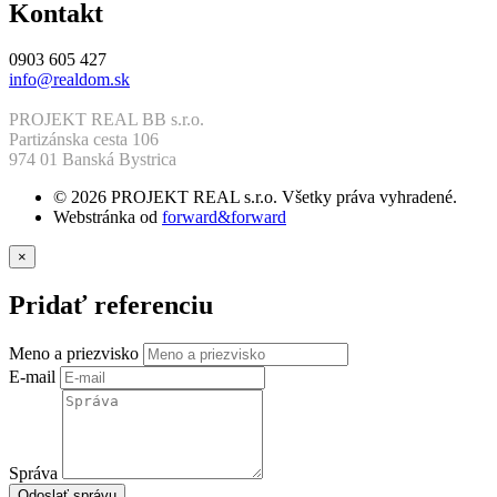
Kontakt
0903 605 427
info@realdom.sk
PROJEKT REAL BB s.r.o.
Partizánska cesta 106
974 01 Banská Bystrica
© 2026 PROJEKT REAL s.r.o. Všetky práva vyhradené.
Webstránka od
forward&forward
×
Pridať referenciu
Meno a priezvisko
E-mail
Správa
Odoslať správu