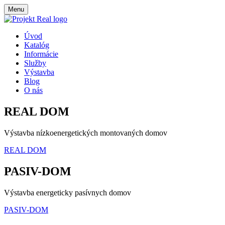
Menu
Úvod
Katalóg
Informácie
Služby
Výstavba
Blog
O nás
REAL DOM
Výstavba nízkoenergetických montovaných domov
REAL DOM
PASIV-DOM
Výstavba energeticky pasívnych domov
PASIV-DOM