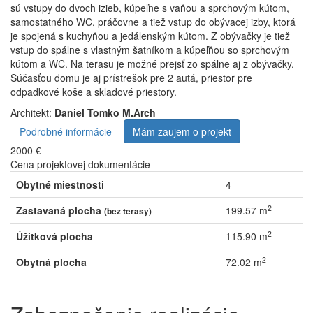
sú vstupy do dvoch izieb, kúpeľne s vaňou a sprchovým kútom,
samostatného WC, práčovne a tiež vstup do obývacej izby, ktorá
je spojená s kuchyňou a jedálenským kútom. Z obývačky je tiež
vstup do spálne s vlastným šatníkom a kúpeľňou so sprchovým
kútom a WC. Na terasu je možné prejsť zo spálne aj z obývačky.
Súčasťou domu je aj prístrešok pre 2 autá, priestor pre
odpadkové koše a skladové priestory.
Architekt:
Daniel Tomko M.Arch
Podrobné informácie
Mám zaujem o projekt
2000 €
Cena projektovej dokumentácie
Obytné miestnosti
4
2
Zastavaná plocha
199.57 m
(bez terasy)
2
Úžitková plocha
115.90 m
2
Obytná plocha
72.02 m