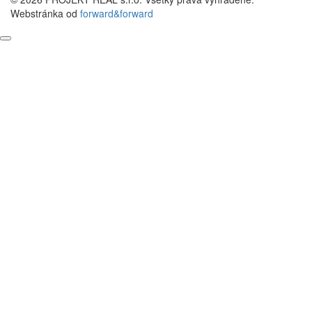
Webstránka od
forward&forward