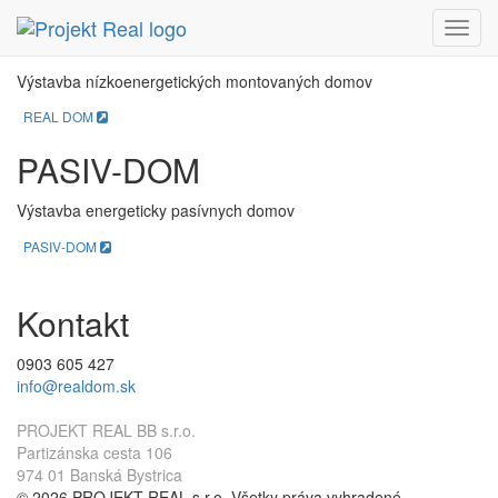
REAL DOM
Menu
Výstavba nízkoenergetických montovaných domov
REAL DOM
PASIV-DOM
Výstavba energeticky pasívnych domov
PASIV-DOM
Kontakt
0903 605 427
info@realdom.sk
PROJEKT REAL BB s.r.o.
Partizánska cesta 106
974 01 Banská Bystrica
© 2026 PROJEKT REAL s.r.o. Všetky práva vyhradené.