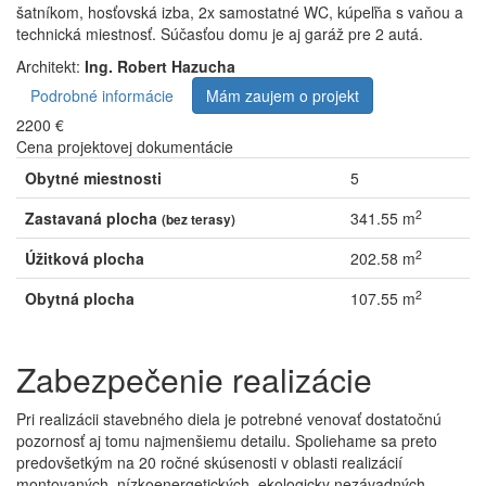
šatníkom, hosťovská izba, 2x samostatné WC, kúpeľňa s vaňou a
technická miestnosť. Súčasťou domu je aj garáž pre 2 autá.
Architekt:
Ing. Robert Hazucha
Podrobné informácie
Mám zaujem o projekt
2200 €
Cena projektovej dokumentácie
Obytné miestnosti
5
2
Zastavaná plocha
341.55 m
(bez terasy)
2
Úžitková plocha
202.58 m
2
Obytná plocha
107.55 m
Zabezpečenie realizácie
Pri realizácii stavebného diela je potrebné venovať dostatočnú
pozornosť aj tomu najmenšiemu detailu. Spoliehame sa preto
predovšetkým na 20 ročné skúsenosti v oblasti realizácií
montovaných, nízkoenergetických, ekologicky nezávadných