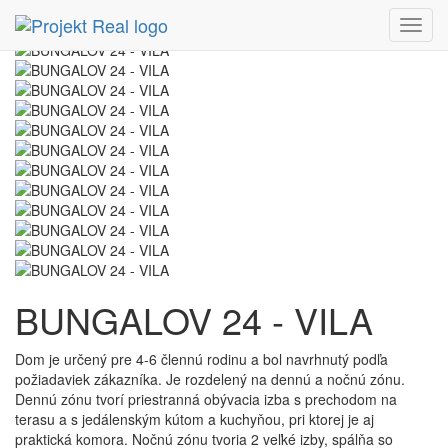
Menu
BUNGALOV 24 - VILA
Dom je určený pre 4-6 člennú rodinu a bol navrhnutý podľa
požiadaviek zákazníka. Je rozdelený na dennú a nočnú zónu.
Dennú zónu tvorí priestranná obývacia izba s prechodom na
terasu a s jedálenským kútom a kuchyňou, pri ktorej je aj
praktická komora. Nočnú zónu tvoria 2 veľké izby, spálňa so