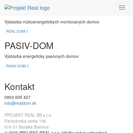
REAL DOM
Menu
Výstavba nízkoenergetických montovaných domov
REAL DOM
PASIV-DOM
Výstavba energeticky pasívnych domov
PASIV-DOM
Kontakt
0903 605 427
info@realdom.sk
PROJEKT REAL BB s.r.o.
Partizánska cesta 106
974 01 Banská Bystrica
© 2026 PROJEKT REAL s.r.o. Všetky práva vyhradené.