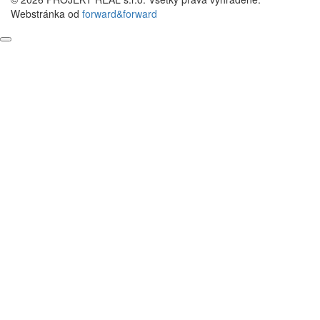
Webstránka od
forward&forward