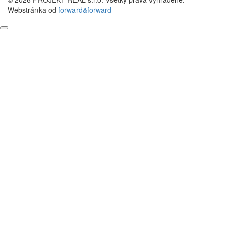
Webstránka od
forward&forward