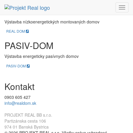
REAL DOM
Menu
Výstavba nízkoenergetických montovaných domov
REAL DOM
PASIV-DOM
Výstavba energeticky pasívnych domov
PASIV-DOM
Kontakt
0903 605 427
info@realdom.sk
PROJEKT REAL BB s.r.o.
Partizánska cesta 106
974 01 Banská Bystrica
© 2026 PROJEKT REAL s.r.o. Všetky práva vyhradené.