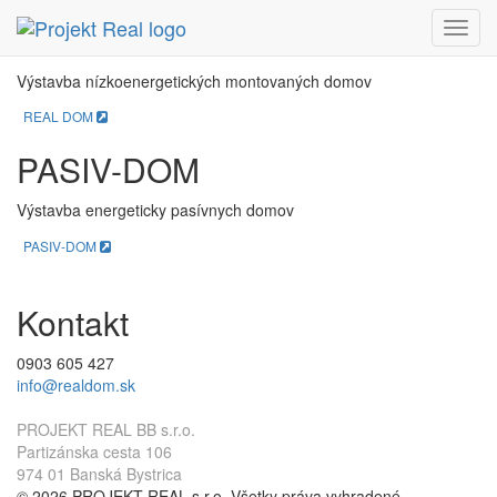
REAL DOM
Menu
Výstavba nízkoenergetických montovaných domov
REAL DOM
PASIV-DOM
Výstavba energeticky pasívnych domov
PASIV-DOM
Kontakt
0903 605 427
info@realdom.sk
PROJEKT REAL BB s.r.o.
Partizánska cesta 106
974 01 Banská Bystrica
© 2026 PROJEKT REAL s.r.o. Všetky práva vyhradené.