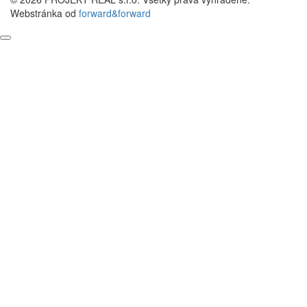
Webstránka od
forward&forward