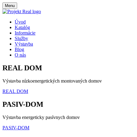
Menu
Úvod
Katalóg
Informácie
Služby
Výstavba
Blog
O nás
REAL DOM
Výstavba nízkoenergetických montovaných domov
REAL DOM
PASIV-DOM
Výstavba energeticky pasívnych domov
PASIV-DOM