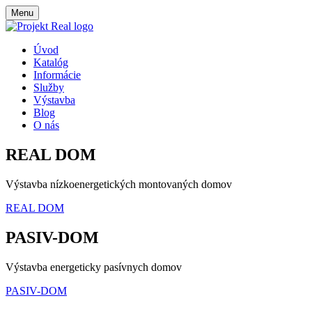
Menu
Úvod
Katalóg
Informácie
Služby
Výstavba
Blog
O nás
REAL DOM
Výstavba nízkoenergetických montovaných domov
REAL DOM
PASIV-DOM
Výstavba energeticky pasívnych domov
PASIV-DOM