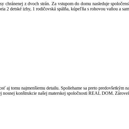
sy chránenej z dvoch strán. Za vstupom do domu nasleduje spoločensk
ria 2 detské izby, 1 rodičovská spálňa, kúpeľňa s rohovou vaňou a sa
nosť aj tomu najmenšiemu detailu. Spoliehame sa preto predovšetkým na 
 nosnej konštrukcie našej materskej spoločnosti REAL DOM. Zároveň 