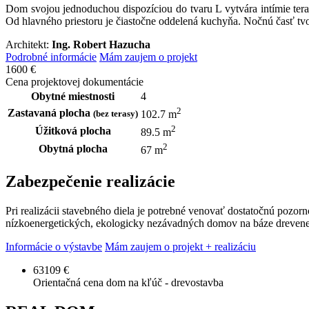
Dom svojou jednoduchou dispozíciou do tvaru L vytvára intímie tera
Od hlavného priestoru je čiastočne oddelená kuchyňa. Nočnú časť tvo
Architekt:
Ing. Robert Hazucha
Podrobné informácie
Mám zaujem o projekt
1600 €
Cena projektovej dokumentácie
Obytné miestnosti
4
2
Zastavaná plocha
(bez terasy)
102.7 m
2
Úžitková plocha
89.5 m
2
Obytná plocha
67 m
Zabezpečenie realizácie
Pri realizácii stavebného diela je potrebné venovať dostatočnú pozor
nízkoenergetických, ekologicky nezávadných domov na báze drevenej
Informácie o výstavbe
Mám zaujem o projekt + realizáciu
63109 €
Orientačná cena dom na kľúč - drevostavba