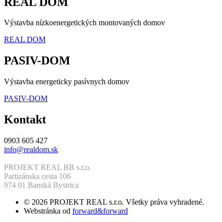
REAL DOM
Výstavba nízkoenergetických montovaných domov
REAL DOM
PASIV-DOM
Výstavba energeticky pasívnych domov
PASIV-DOM
Kontakt
0903 605 427
info@realdom.sk
PROJEKT REAL BB s.r.o.
Partizánska cesta 106
974 01 Banská Bystrica
© 2026 PROJEKT REAL s.r.o. Všetky práva vyhradené.
Webstránka od
forward&forward