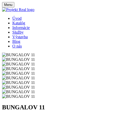
Menu
Úvod
Katalóg
Informácie
Služby
Výstavba
Blog
O nás
BUNGALOV 11