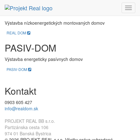
REAL DOM
Menu
Výstavba nízkoenergetických montovaných domov
REAL DOM
PASIV-DOM
Výstavba energeticky pasívnych domov
PASIV-DOM
Kontakt
0903 605 427
info@realdom.sk
PROJEKT REAL BB s.r.o.
Partizánska cesta 106
974 01 Banská Bystrica
© 2026 PROJEKT REAL s.r.o. Všetky práva vyhradené.