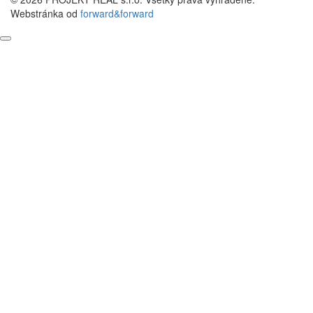
Webstránka od
forward&forward