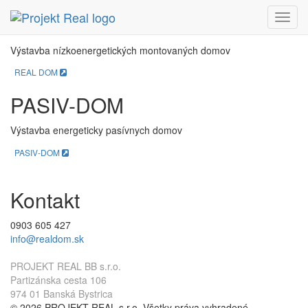
REAL DOM
Menu
Výstavba nízkoenergetických montovaných domov
REAL DOM
PASIV-DOM
Výstavba energeticky pasívnych domov
PASIV-DOM
Kontakt
0903 605 427
info@realdom.sk
PROJEKT REAL BB s.r.o.
Partizánska cesta 106
974 01 Banská Bystrica
© 2026 PROJEKT REAL s.r.o. Všetky práva vyhradené.