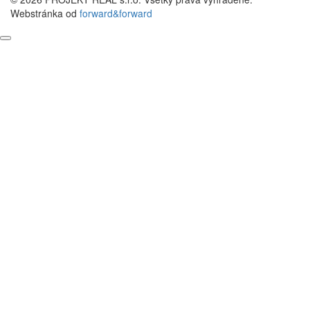
Webstránka od
forward&forward