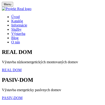
Menu
Úvod
Katalóg
Informácie
Služby
Výstavba
Blog
O nás
REAL DOM
Výstavba nízkoenergetických montovaných domov
REAL DOM
PASIV-DOM
Výstavba energeticky pasívnych domov
PASIV-DOM