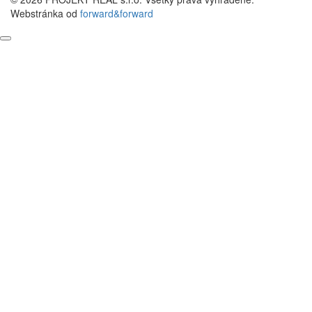
Webstránka od
forward&forward