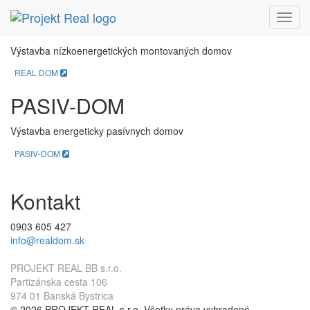
REAL DOM
Menu
Výstavba nízkoenergetických montovaných domov
REAL DOM
PASIV-DOM
Výstavba energeticky pasívnych domov
PASIV-DOM
Kontakt
0903 605 427
info@realdom.sk
PROJEKT REAL BB s.r.o.
Partizánska cesta 106
974 01 Banská Bystrica
© 2026 PROJEKT REAL s.r.o. Všetky práva vyhradené.